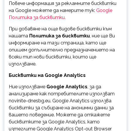
Повече информация за рекламните бисквитки
на Google можете да намерите тук:
Google
Политика за бисквитки.
При добавяне на още видове бисквитки към
нашата
Политика за бисквитки
, ние ще Ви
информиране на тази страница, като ще
опишем допълнително предназначението на
всеки тип нови бисквитки, които ще
използваме.
Бисквитки на Google Analytics
Ние използваме
Google Analytics
, за да
анализираме как потребителите използват
novinite-dnesbg.eu. Google Analytics използва
бисквитки за събиране на анонимни данни за
вашето поведение. Можете да откажете
бисквитките за Google Analytics, като
изтеглите Google Analytics Opt-out Browser