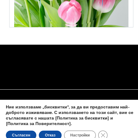
Ние използваме „бисквитки“, за да ви предоставим най-
НАЧАЛО
ЗА НАС
ПОЛИТИКА ЗА БИСКВИТКИ
доброто изживяване. С използването на този сайт, вие се
съгласявате с нашата
[Политика за бисквитки] и
КОНТАКТИ С НАС
[Политика за Поверителност]
.
Close GDPR Cooki
Съгласен
Отказ
Настройки
Новините на
novinite-dnesbg.eu