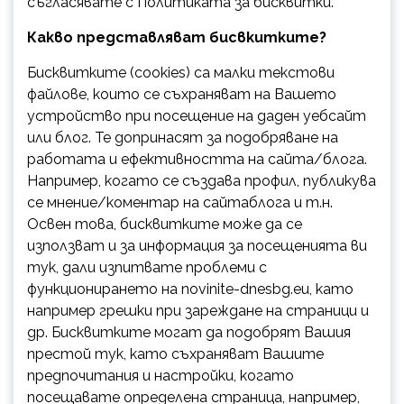
съгласявате с Политиката за бисквитки.
Какво представляват бисвкитките?
Бисквитките (cookies) са малки текстови
файлове, които се съхраняват на Вашето
устройство при посещение на даден уебсайт
или блог. Те допринасят за подобряване на
работата и ефективността на сайта/блога.
Например, когато се създава профил, публикува
се мнение/коментар на сайтаблога и т.н.
Освен това, бисквитките може да се
използват и за информация за посещенията ви
тук, дали изпитвате проблеми с
функционирането на novinite-dnesbg.eu, като
например грешки при зареждане на страници и
др. Бисквитките могат да подобрят Вашия
престой тук, като съхраняват Вашите
предпочитания и настройки, когато
посещавате определена страница, например,