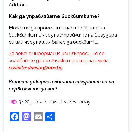
Add-on.
Как да управлявате бисквитките?
Можете да промените настройките на
бисквитките чрез настройките на браузъра
си или чрез нашия банер за бисквитки.
За повече информация или въпроси, не се
колебайте да се свържете с нас на имейл
novinite-dnesbg@abv.bg
.
Вашето доверие и Вашата сигурност са на
първо място за нас!
34229 total views
, 1 views today
Facebook
Mastodon
Email
Share