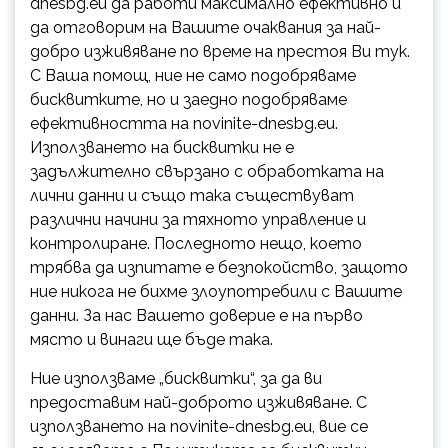
dnesbg.eu да работи максимално ефективно и
да отговорим на Вашите очаквания за най-
добро изживяване по време на престоя Ви тук.
С Ваша помощ, ние не само подобряваме
бисквитките, но и заедно подобряваме
ефективността на novinite-dnesbg.eu.
Използването на бисквитки не е
задължително свързано с обработката на
лични данни и също така съществуват
различни начини за тяхното управление и
контролиране. Последното нещо, което
трябва да изпитате е безпокойство, защото
ние никога не бихме злоупотребили с Вашите
данни. За нас Вашето доверие е на първо
място и винаги ще бъде така.
Ние използваме „бисквитки“, за да ви
предоставим най-доброто изживяване. С
използването на novinite-dnesbg.eu, вие се