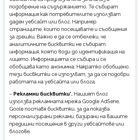
подобрение на съдържанието. Те събират
информация как потребителите използват
даден уебсайт или блог. Например
страниците, които посещавате и съобщения
за грешки. Важно е да се отбележи, че
аналитичните бисквитки не събират
информация, която води до идентификация на
лицето. Информацията се събира и се
обобщава като анонимна. Накратко обобщено,
тези бисвкитки се изпозлват, за да се подобри
работата на уебсайта или блога.
–
Рекламни бисквитки*.
Нашият блог
използва рекламната мрежа Google AdSеne,
Goole поставя бисквитки, за да показва
персонализирани реклами, базирани на вашите
предишни посещения в други уебсайтове или
блогове.