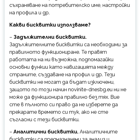
съхраняване на потребителско име, настройки
на профила и др.
Какви бисквитки използваме?
–
Задължителни бисквитки.
Задължителните бисквитки са необходими за
правилното функциониране. Те правят
работата на ни възможна, подпомагайки
основни функии като навигацията между
страните, създаване на профил и др. Тези
бисквитки не могат да бъдат изключени,
защото по този начин novinite-dnesbg.eu ни не
може да функционира правилно без тях. Вие
сте в пълното си право да не изберете да
прекарате времето си тук, ако не сте
съгласни с тези бисквитки.
–
Аналитични бисквитки.
Аналитичните
бисквитки са предназначени за анализ и