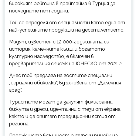
високият рейтинг в прайтайма в Турция за
последните пет години.
Той се определя от специалисти като една от
най-успешните продукции на десетилетието.
Мидят, известен с 12 000-годишната си
история, каменните къщи и богатото
културно наследство, е включен в
предварителния списък на ЮНЕСКО от 2021 г.
Днес той предлага на гостите специални
„сериални обиколки“, вдъхновени от „Далечния
град“.
Туристите могат да закупят филигранни
бижута и дрехи, идентични с тези от екрана,
както и да опитат традиционни ястия от
региона.
Продукцията всъщност е турски римейк на