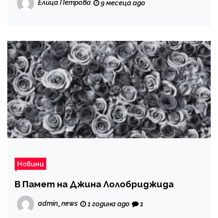
Елица Петрова
9 месеца ago
Новини
В Памет на Джина Лолобриджида
admin_news
1 година ago
1