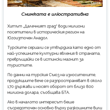
Снимката е илюстративна
Хитът „Далечният град“ води милиони
посетители в историческия регион на
Югоизточен Анадол
Турските сериали се утвърдиха като едно от
най-успешните културни явления в страната,
превръщайки се в истински магнит за
туристите.
По данни на турския Съюз на износителите,
продукциите вече се разпространяват в около
170 държави и носят оборот от близо 800
милиона долара, съобщава БТА.
Ако в началото интересът беше
съсредоточен основно върху разкошните вили