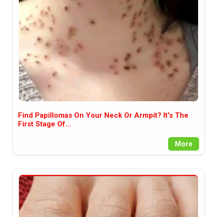
между медията и читателската
аудитория, затова държим на
прозрачност и коректност от
наша страна. Поднасяме ви
новините такива, каквито са. В
пълния си потенциал.
Find Papillomas On Your Neck Or Armpit? It's The
First Stage Of...
More