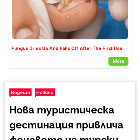
Fungus Dries Up And Falls Off After The First Use
More
Водещо
Новини
Нова туристическа
дестинация привлича
феновете на турски