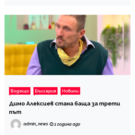
Водещо
България
Новини
Димо Алексиев стана баща за трети
път
admin_news
1 година ago