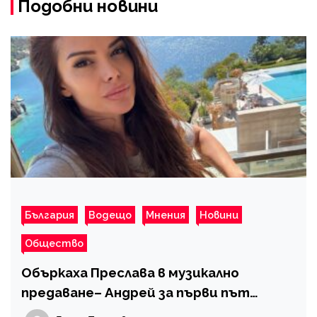
Подобни новини
България
Водещо
Мнения
Новини
Общество
Объркаха Преслава в музикално
предаване– Андрей за първи път
използва „златния“ бутон