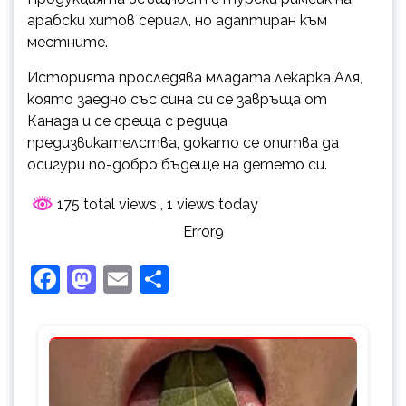
арабски хитов сериал, но адаптиран към
местните.
Историята проследява младата лекарка Аля,
която заедно със сина си се завръща от
Канада и се среща с редица
предизвикателства, докато се опитва да
осигури по-добро бъдеще на детето си.
175 total views
, 1 views today
Error9
Facebook
Mastodon
Email
Share