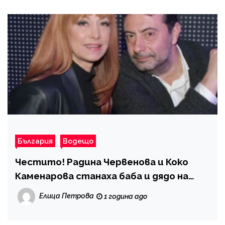
България
Водещо
Честито! Радина Червенова и Коко
Каменарова станаха баба и дядо на
момченце!
Елица Петрова
1 година ago