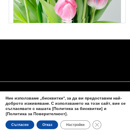
Ние използваме „бисквитки“, за да ви предоставим най-
НАЧАЛО
ЗА НАС
ПОЛИТИКА ЗА БИСКВИТКИ
доброто изживяване. С използването на този сайт, вие се
съгласявате с нашата
[Политика за бисквитки] и
КОНТАКТИ С НАС
[Политика за Поверителност]
.
Close GDPR Cooki
Съгласен
Отказ
Настройки
Новините на
novinite-dnesbg.eu