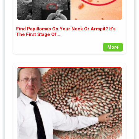
Find Papillomas On Your Neck Or Armpit? It's
The First Stage Of...
More