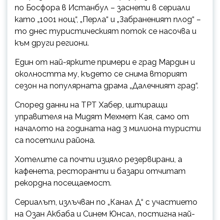
по Босфора в Истанбул – заснети в сериали
като „1001 нощ“, „Перла“ и „Забраненият плод“ –
то днес туристическият поток се насочва и
към други региони.
Един от най-ярките примери е град Мардин и
околността му, където се снима вторият
сезон на популярната драма „Далечният град“.
Според данни на ТРТ Хабер, цитиращи
управителя на Мидят Мехмет Кая, само от
началото на годината над 3 милиона туристи
са посетили района.
Хотелите са почти изцяло резервирани, а
кафенета, ресторанти и базари отчитат
рекордна посещаемост.
Сериалът, излъчван по „Канал Д“ с участието
на Озан Акбаба и Синем Юнсал, постигна най-