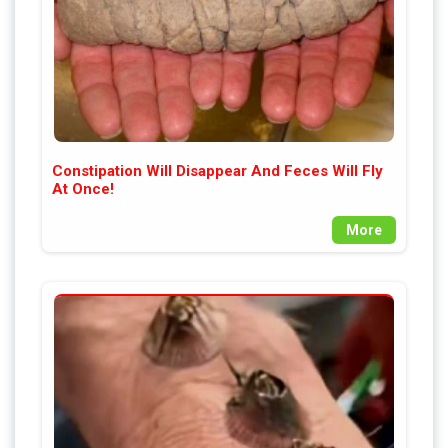
Constipation Will Disappear And Feces Will Fly
At Once!
More