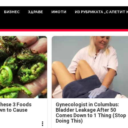
има мисията да отразява всичко знач
икуват на нашия сайт са от досто
БИЗНЕС
ЗДРАВЕ
ИМОТИ
ИЗ РУБРИКАТА „С АПЕТИТ 
а аудитория, затова държим на про
ви новините такива, каквито са. В 
These 3 Foods
Gynecologist in Columbus:
wn to Cause
Bladder Leakage After 50
Comes Down to 1 Thing (Stop
Doing This)