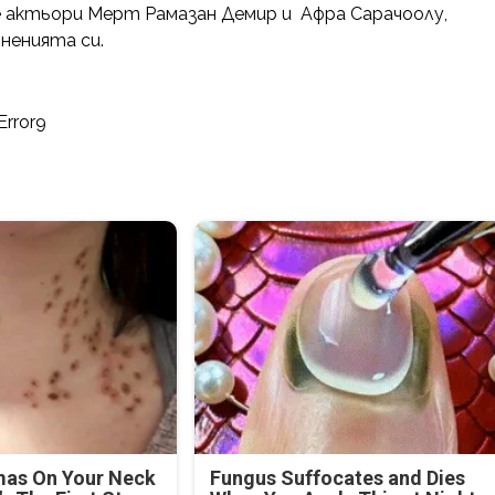
е актьори Мерт Рамазан Демир и Афра Сарачоолу,
ненията си.
Error9
mas On Your Neck
Fungus Suffocates and Dies