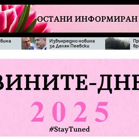
Извънредно новина
Промяна във
за Делян Пеевски
времето изненада
жителите на
община Мъглиж