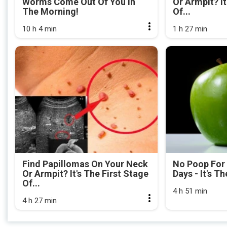
Worms Come Out Of You In
Or Armpit? It
The Morning!
Of...
10 h 4 min
1 h 27 min
Find Papillomas On Your Neck
No Poop For
Or Armpit? It's The First Stage
Days - It's Th
Of...
4 h 51 min
4 h 27 min