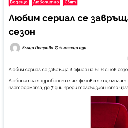
Водещо
Любопитно
Свят
Любим сериал се завръща
сезон
Елица Петрова
11 месеца ago
Любим сериал се завръща в ефира на БТВ с нов сезо
Любопитна подробност е, че феновете ще могат 
платформата, до 7 дни преди телевизионното изл