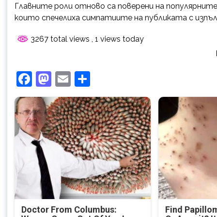
Главните роли отново са поверени на популярнит
които спечелиха симпатиите на публиката с изпъл
3267 total views
, 1 views today
Facebook
Mastodon
Email
Share
Doctor From Columbus:
Find Papillo