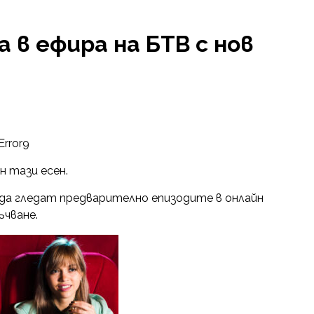
 в ефира на БТВ с нов
Error9
н тази есен.
да гледат предварително епизодите в онлайн
ъчване.