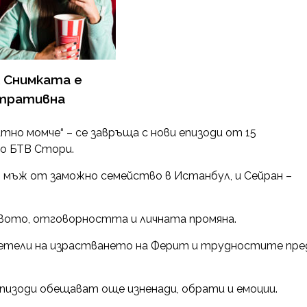
 Снимката е
тративна
тно момче“ – се завръща с нови епизоди от 15
 по БТВ Стори.
мъж от заможно семейство в Истанбул, и Сейран –
вото, отговорността и личната промяна.
детели на израстването на Ферит и трудностите пре
пизоди обещават още изненади, обрати и емоции.