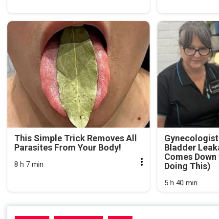
This Simple Trick Removes All
Gynecologist
Parasites From Your Body!
Bladder Leak
Comes Down t
8 h 7 min
Doing This)
5 h 40 min