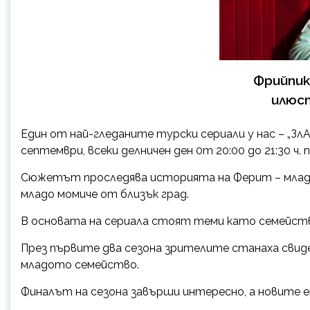
Фрийпик
илюс
Един от най-гледаните турски сериали у нас – „ЗлА
септември, всеки делничен ден 0т 20:00 до 21:30 ч.
Сюжетът проследява историята на Ферит – млад 
младо момиче от близък град.
В основата на сериала стоят теми като семейст
През първите два сезона зрителите станаха сви
младото семейство.
Финалът на сезона завърши интересно, а новите е