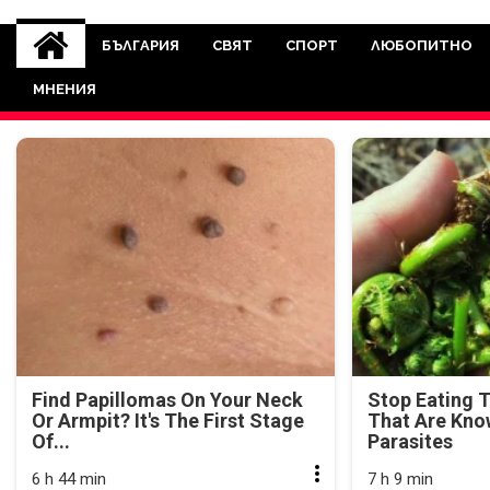
novinite-dnesbg.eu
Novinite-dnesbg.eu е медия, която 
Света. Новините, които се публ
БЪЛГАРИЯ
СВЯТ
СПОРТ
ЛЮБОПИТНО
между медията и читателскат
МНЕНИЯ
страна. Поднасяме 
Find Papillomas On Your Neck
Stop Eating 
Or Armpit? It's The First Stage
That Are Kno
Of...
Parasites
6 h 44 min
7 h 9 min