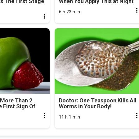
's The First Stage
When You Apply This at Night
6 h 23 min
 More Than 2
Doctor: One Teaspoon Kills All
e First Sign Of
Worms in Your Body!
11 h 1 min