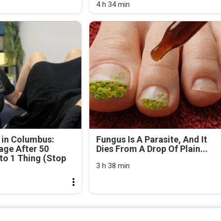
4 h 34 min
 in Columbus:
Fungus Is A Parasite, And It
age After 50
Dies From A Drop Of Plain...
o 1 Thing (Stop
3 h 38 min