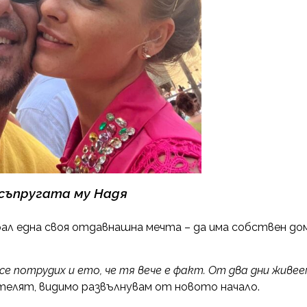
съпругата му Надя
ирал една своя отдавнашна мечта – да има собствен до
е потрудих и ето, че тя вече е факт. От два дни живее
ителят, видимо развълнувам от новото начало.