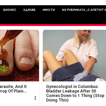
има мисията да отразява всичко знач
икуват на нашия сайт са от досто
БИЗНЕС
ЗДРАВЕ
ИМОТИ
ИЗ РУБРИКАТА „С АПЕТИТ 
а аудитория, затова държим на про
ви новините такива, каквито са. В 
arasite, And It
Gynecologist in Columbus:
rop Of Plain...
Bladder Leakage After 50
Comes Down to 1 Thing (Stop
Doing This)