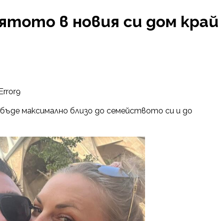
тото в новия си дом край
Error9
бъде максимално близо до семейството си и до