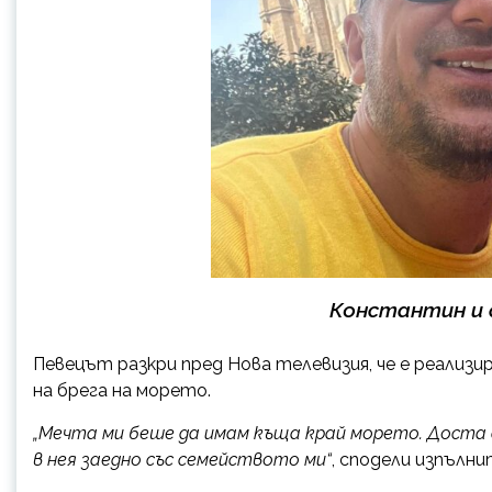
Константин и 
Певецът разкри пред Нова телевизия, че е реализ
на брега на морето.
„Мечта ми беше да имам къща край морето. Доста с
в нея заедно със семейството ми“
, сподели изпълн