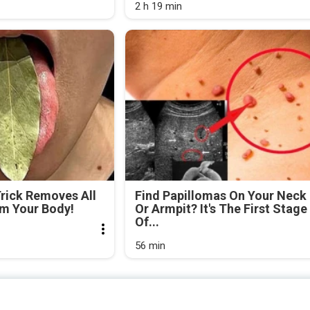
2 h 19 min
Trick Removes All
Find Papillomas On Your Neck
om Your Body!
Or Armpit? It's The First Stage
Of...
56 min