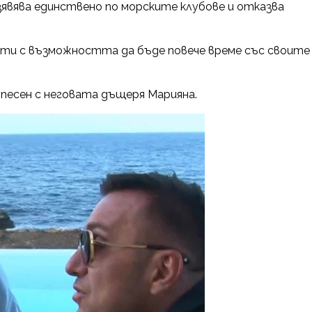
явява единствено по морските клубове и отказва
ти с възможността да бъде повече време със своите
песен с неговата дъщеря Марияна.