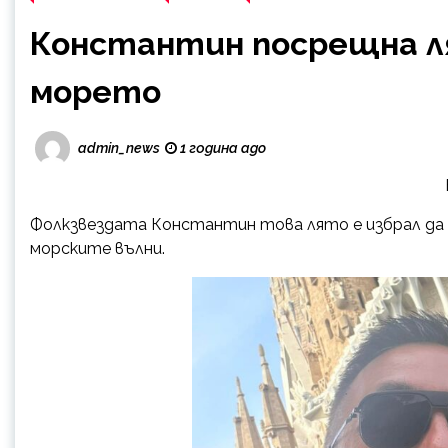
Константин посрещна ля
морето
admin_news
1 година ago
Фолкзвездата Константин това лято е избрал да 
морските вълни.