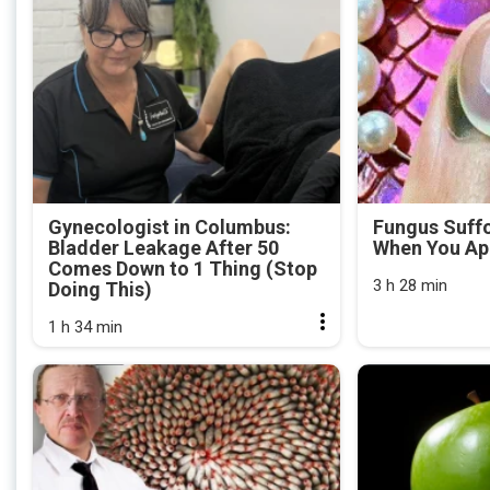
Gynecologist in Columbus:
Fungus Suffo
Bladder Leakage After 50
When You App
Comes Down to 1 Thing (Stop
3 h 28 min
Doing This)
1 h 34 min