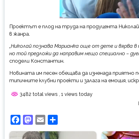
Проектът е плод на труда на продуцента Николай
в жанра.
„Николай познава Марианка още от дете и вярва в 
но той предложи да направим нещо специално – ду
сподели Константин.
Новината им песен обещава да изненада приятно 
типичните клубни проекти и залага на емоция, искр
3482 total views
, 1 views today
Facebook
Mastodon
Email
Share