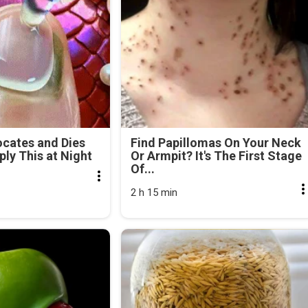
cates and Dies
Find Papillomas On Your Neck
ly This at Night
Or Armpit? It's The First Stage
Of...
2 h 15 min