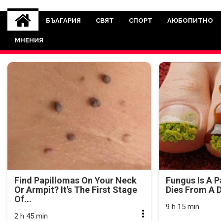
novinite-dnesbg.eu
Novinite-dnesbg.eu е медия, която 
Света. Новините, които се публ
БЪЛГАРИЯ
СВЯТ
СПОРТ
ЛЮБОПИТНО
между медията и читателскат
МНЕНИЯ
страна. Поднасяме 
Find Papillomas On Your Neck
Fungus Is A P
Or Armpit? It's The First Stage
Dies From A D
Of...
9 h 15 min
2 h 45 min