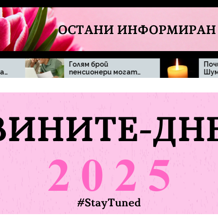
Голям брой
Почина Димитър
пенсионери могат
Шумналиев
да бъдат засегнати
при отпадане на
минималната
пенсия