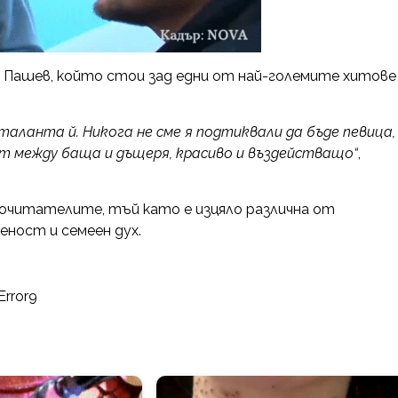
 Пашев, който стои зад едни от най-големите хитове
таланта й. Никога не сме я подтиквали да бъде певица,
ет между баща и дъщеря, красиво и въздействащо“
,
почитателите, тъй като е изцяло различна от
еност и семеен дух.
Error9