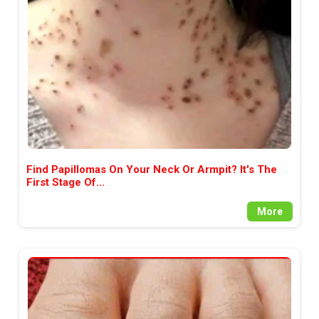
между медията и читателската
аудитория, затова държим на
прозрачност и коректност от
наша страна. Поднасяме ви
новините такива, каквито са. В
пълния си потенциал.
Find Papillomas On Your Neck Or Armpit? It's The
First Stage Of...
More