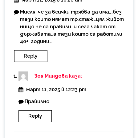
Мисля, че за всички трябва да има….без
тези които нямат тр.стаж…цял живот
нищо не са правили..и сега чакат от
държавата…а тези които са работили
40+. години…
Reply
Зоя Миндова
каза:
март 11, 2025 в 12:23 pm
Правилно
Reply