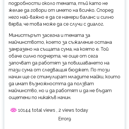
подробности около темата, тъй като не
желае да говори от името на всичко. Според
него най-важно е да се намери баланс и силно
вярва, че това може да се случи с диалог.
Министърът засегна и темата за
майчинството, което за съжаление остана
замразено на същата сума, на която е. Той
обаче силно подчерта, че още от сега
започват да работят за повишаването на
тази сума от следващия бюджет. По този
начин ще се стимулират младите майки, които
да имат възможността да ползват
майчинство, но и да работят и да не бъдат
ощетени по никакъв начин.
10144 total views
, 2 views today
Error9