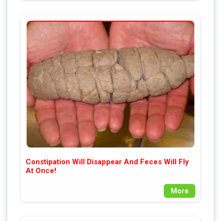
Constipation Will Disappear And Feces Will Fly
At Once!
More