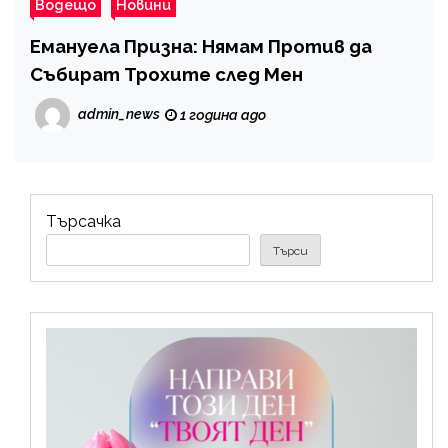
Водещо
Новини
Емануела Призна: Нямам Против да
Събират Трохите след Мен
admin_news
1 година ago
Търсачка
Търси