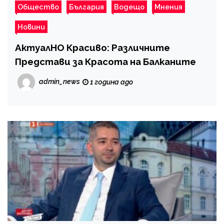
Общество
България
Водещо
Мнения
Новини
АктуалНО Красиво: Различните
Представи за Красота на Балканите
admin_news
1 година ago