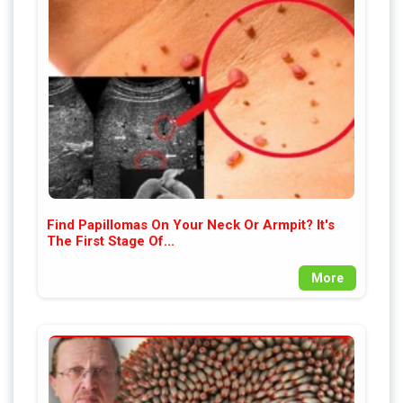
Find Papillomas On Your Neck Or Armpit? It's
The First Stage Of...
More