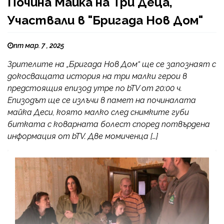
Почина Майка на Три Деца,
Участвали в "Бригада Нов Дом"
пт мар. 7 , 2025
Зрителите на „Бригада Нов Дом“ ще се запознаят с
докосващата история на три малки герои в
предстоящия епизод утре по bTV от 20:00 ч.
Епизодът ще се излъчи в памет на починалата
майка Деси, която малко след снимките губи
битката с коварната болест според потвърдена
информация от bTV. Две момиченца […]