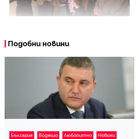
Подобни новини
България
Водещо
Любопитно
Новини