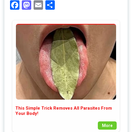
Facebook
Mastodon
Email
Share
This Simple Trick Removes All Parasites From
Your Body!
More