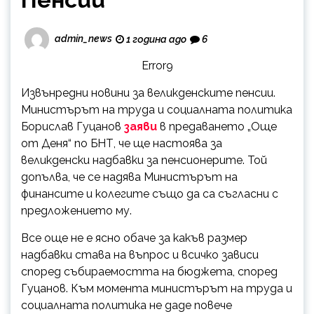
admin_news
1 година ago
6
Error9
Извънредни новини за великденските пенсии.
Министърът на труда и социалната политика
Борислав Гуцанов
заяви
в предаването „Още
от Деня“ по БНТ, че ще настоява за
великденски надбавки за пенсионерите. Той
допълва, че се надява Министърът на
финансите и колегите също да са съгласни с
предложението му.
Все още не е ясно обаче за какъв размер
надбавки става на въпрос и всичко зависи
според събираемостта на бюджета, според
Гуцанов. Към момента министърът на труда и
социалната политика не даде повече