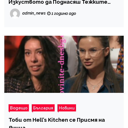
Изкуството да Поднасяш Тежките
Чинии с Щипка Грация
admin_news
1 година ago
Водещо
България
Новини
Тоби от Hell’s Kitchen се Присмя на
Яница