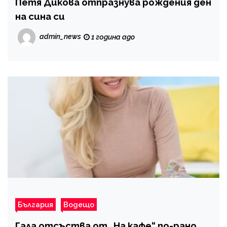
Петя Дикова отпразнува рождения ден
на сина си
admin_news
1 година ago
България
Водещо
Гала отсъства от „На кафе“ по-рано