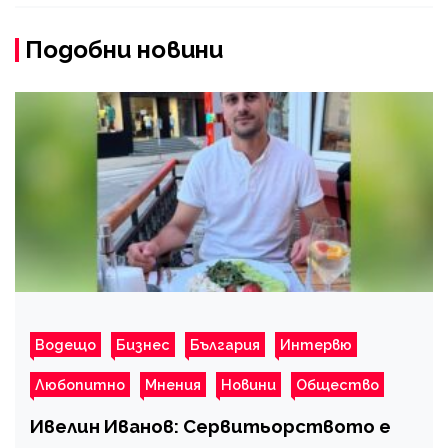
Подобни новини
Водещо
Бизнес
България
Интервю
Любопитно
Мнения
Новини
Общество
Ивелин Иванов: Сервитьорството е