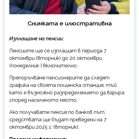
Снимката е илюстративна
Изплащане на пенсии:
Пенсиите ще се изплащат в периода 7
октомври (вторник) до 20 октомври
(понеделник ) включително.
Препоръчваме пенсионерите да следят
графика на своята пощенска станция, тъй
като е възможно разпределението да варира
според населеното място.
Ако получавате пенсия по банков път,
средствата ще бъдат преведени на 7
октомври 2025 г. (вторник).