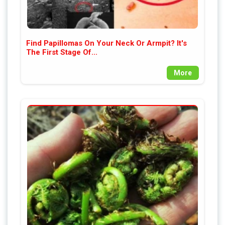
Find Papillomas On Your Neck Or Armpit? It's
The First Stage Of...
More