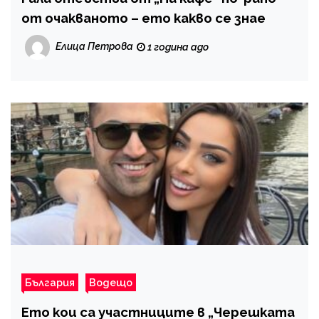
от очакваното – ето какво се знае
Елица Петрова
1 година ago
България
Водещо
Ето кои са участниците в „Черешката