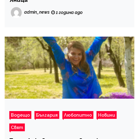
admin_news
1 година ago
Водещо
България
Любопитно
Новини
Свят