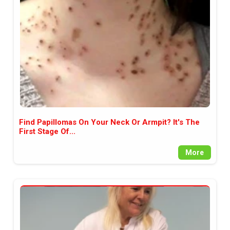
между медията и читателската
аудитория, затова държим на
прозрачност и коректност от
наша страна. Поднасяме ви
новините такива, каквито са. В
пълния си потенциал.
Find Papillomas On Your Neck Or Armpit? It's The
First Stage Of...
More