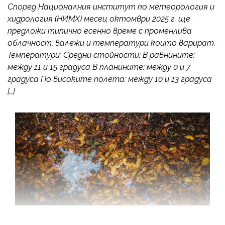
Според Националния институт по метеорология и
хидрология (НИМХ) месец октомври 2025 г. ще
предложи типично есенно време с променлива
облачност, валежи и температури които варират.
Температури: Средни стойности: В равнините:
между 11 и 15 градуса В планините: между 0 и 7
градуса По високите полета: между 10 и 13 градуса
[…]