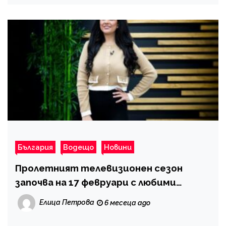
България
Водещо
Новини
Пролетният телевизионен сезон
започва на 17 февруари с любими
формати и познати лица
Елица Петрова
6 месеца ago