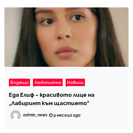
Водещо
Любопитно
Новини
Еда Елиф – красивото лице на
„Лабиринт към щастието“
admin_news
9 месеца ago