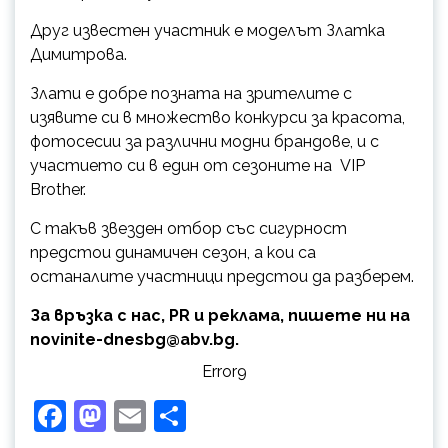
Друг известен участник е моделът Златка
Димитрова.
Злати е добре позната на зрителите с
изявите си в множество конкурси за красота,
фотосесии за различни модни брандове, и с
участието си в един от сезоните на VIP
Brother.
С такъв звезден отбор със сигурност
предстои динамичен сезон, а кои са
останалите участници предстои да разберем.
За връзка с нас, PR и реклама, пишете ни на
novinite-dnesbg@abv.bg.
Error9
Facebook
Mastodon
Email
Share