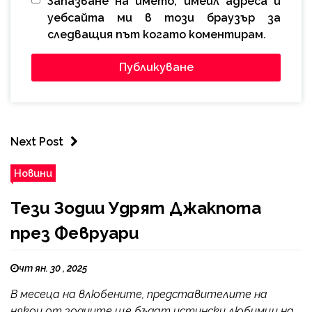
Запазване на името, имейл адреса и
уебсайта ми в този браузър за
следващия път когато коментирам.
Next Post
Новини
Тези Зодии Удрят Джакпота
през Февруари
чт ян. 30 , 2025
В месеца на влюбените, представителите на
някои от зодиите ще бъдат истински любимци на