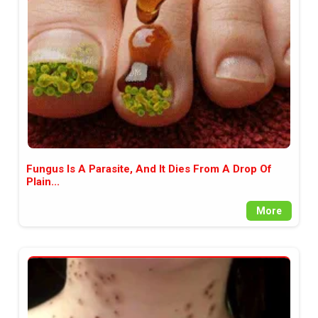
между медията и читателската
аудитория, затова държим на
прозрачност и коректност от
наша страна. Поднасяме ви
новините такива, каквито са. В
пълния си потенциал.
Fungus Is A Parasite, And It Dies From A Drop Of
Plain...
More