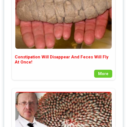
Constipation Will Disappear And Feces Will Fly
At Once!
More