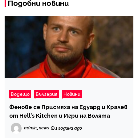
Подобни новини
Водещо
България
Новини
Фенове се Присмяха на Едуард и Кралев
от Hell’s Kitchen и Игри на Волята
admin_news
1 година ago