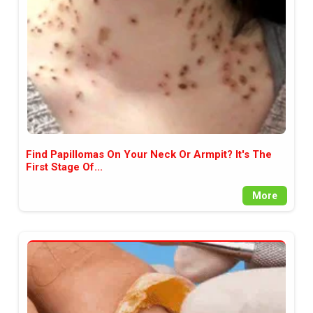
Find Papillomas On Your Neck Or Armpit? It's The
First Stage Of...
More