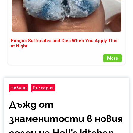
Fungus Suffocates and Dies When You Apply This
at Night
More
Новини
България
Дъжд от
знаменитости в новия
сезон на Hell’s kitchen