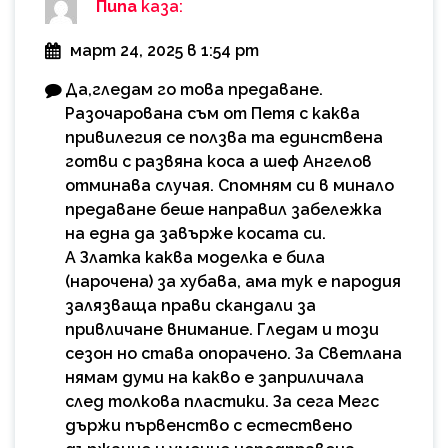
Пипа
каза:
март 24, 2025 в 1:54 pm
Да,гледам го това предаване.
Разочарована съм от Петя с каква
привилегия се ползва та единствена
готви с развяна коса а шеф Ангелов
отминава случая. Спомням си в минало
предаване беше направил забележка
на една да завърже косата си.
А Златка каква моделка е била
(нарочена) за хубава, ама тук е пародия
залязваща прави скандали за
привличане внимание. Гледам и този
сезон но става опорачено. За Светлана
нямам думи на какво е заприличала
след толкова пластики. За сега Мегс
държи първенство с естествено