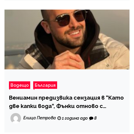
Водещо
България
Вениамин предизвика сензация в “Като
две капки вода“, Фънки отново с
критики
Елица Петрова
1 година ago
8