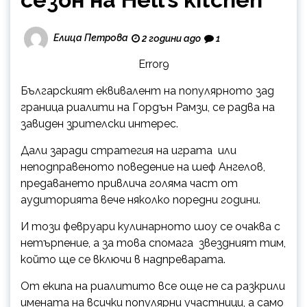
Елица Петрова
2 години ago
1
Error9
Българският еквивалент на популярното зад
граница риалити на Гордън Рамзи, се радва на
завиден зрителски интерес.
Дали заради стратегия на играта или
неподправеното поведение на шеф Ангелов,
предаването привлича голяма част от
аудиторията вече няколко поредни години.
И този февруари кулинарното шоу се очаква с
нетърпение, а за това спомага звездният тим,
който ще се включи в надпреварата.
От екипа на риалитито все още не са разкрили
имената на всички популярни участници, а само