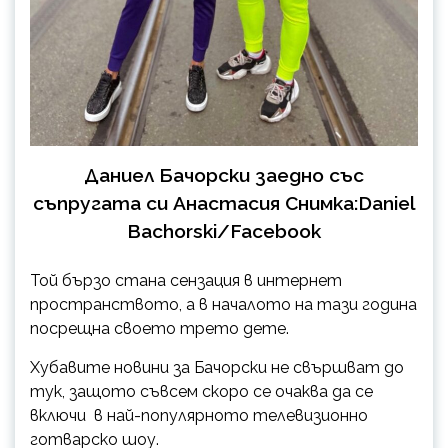
Даниел Бачорски заедно със
съпругата си Анастасия Снимка:Daniel
Bachorski/Facebook
Той бързо стана сензация в интернет
пространството, а в началото на тази година
посрещна своето трето дете.
Хубавите новини за Бачорски не свършват до
тук, защото съвсем скоро се очаква да се
включи в най-популярното телевизионно
готварско шоу.